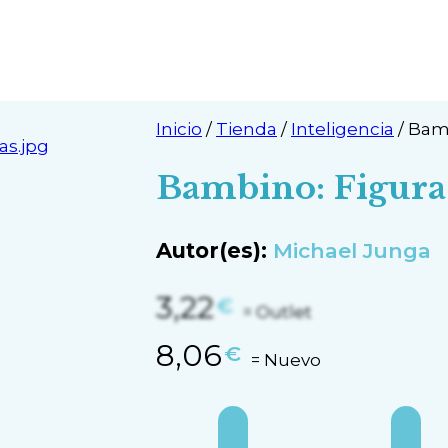
Inicio
/
Tienda
/
Inteligencia
/
Bamb
Bambino: Figura
Autor(es):
Michael Junga
3,22
€
= Outlet
8,06
€
= Nuevo