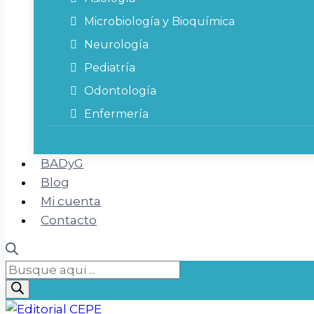
Microbiología y Bioquímica
Neurología
Pediatría
Odontología
Enfermería
BADyG
Blog
Mi cuenta
Contacto
Búsqueda
de
productos